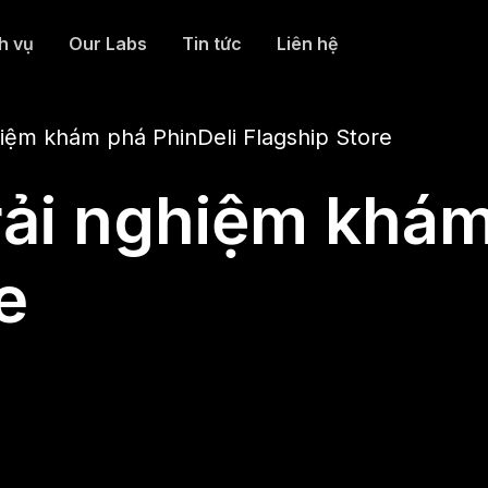
h vụ
Our Labs
Tin tức
Liên hệ
hiệm khám phá PhinDeli Flagship Store
rải nghiệm khám
e