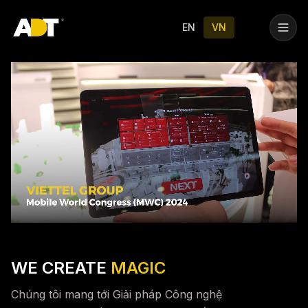
Trang chủ
Dịch vụ
Our Labs
Tin tức
Liên hệ
EN
VN
WE CREATE
MAGIC
Chúng tôi mang tới Giải pháp Công nghệ