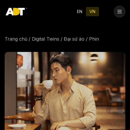
Trang chủ
Dịch vụ
Our Labs
Tin tức
Liên hệ
EN
VN
Trang chủ
/
Digital Twins
/
Đại sứ ảo
/
Phin