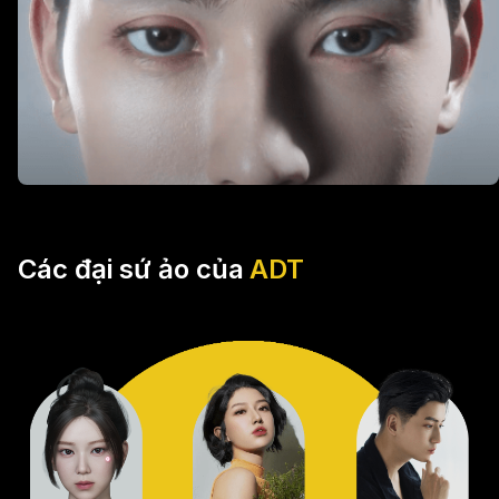
Các đại sứ ảo của
ADT