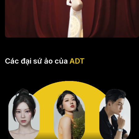
Các đại sứ ảo của
ADT