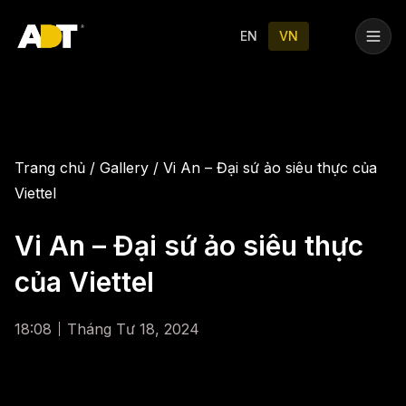
Trang chủ
Dịch vụ
Our Labs
Tin tức
Liên hệ
EN
VN
Trang chủ
/
Gallery
/
Vi An – Đại sứ ảo siêu thực của
Viettel
Vi An – Đại sứ ảo siêu thực
của Viettel
18:08
Tháng Tư 18, 2024