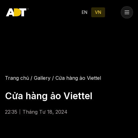
Trang chủ
Dịch vụ
Our Labs
Tin tức
Liên hệ
EN
VN
Trang chủ
/
Gallery
/
Cửa hàng ảo Viettel
Cửa hàng ảo Viettel
22:35
Tháng Tư 18, 2024